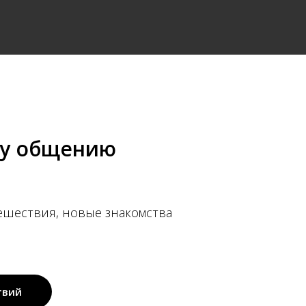
му общению
ешествия, новые знакомства
твий