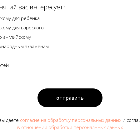
нятий вас интересует?
скому для ребенка
скому для взрослого
по английскому
дународным экзаменам
етей
отправить
 вы даете
согласие на обработку персональных данных
и согла
в отношении обработки персональных данных